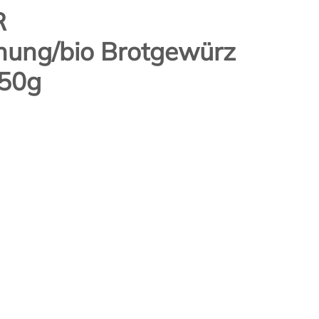
R
ung/bio Brotgewürz
 50g