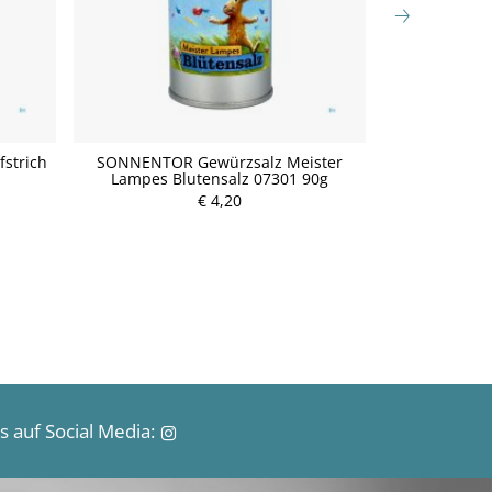
strich
SONNENTOR Gewürzsalz Meister
SONNENTOR
Lampes Blutensalz 07301 90g
Bur
€ 4,20
P
r
e
i
s
 auf Social Media: