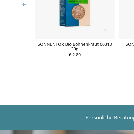
OR
SONNENTOR Bio Bohnenkraut 00313
SON
ung Bio Glück
20g
9 35g
€ 2,80
P
r
e
i
s
Persönliche Beratun