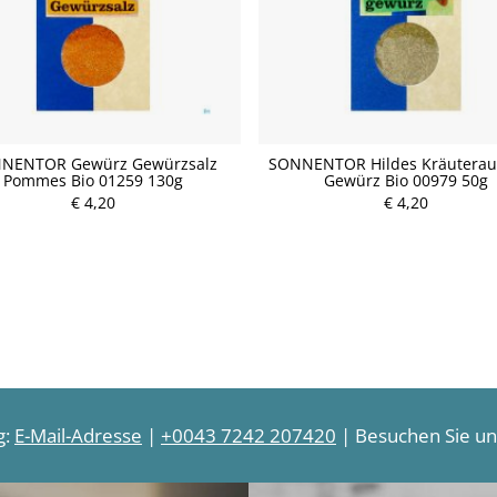
NENTOR Gewürz Gewürzsalz
SONNENTOR Hildes Kräuterauf
Pommes Bio 01259 130g
Gewürz Bio 00979 50g
P
€ 4,20
P
€ 4,20
r
r
e
e
i
i
s
s
g:
E-Mail-Adresse
|
+0043 7242 207420
| Besuchen Sie uns