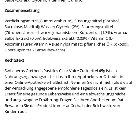
Salbei-Extrakt, Glycerin, Vitaminen C und A.
Zusammensetzung
Verdickungsmittel (Gummi arabicum), Süssungsmittel (Sorbitol,
Sucralose, Maltitol); Wasser; Glycerin (2%), Säurerungsmittel
(Zitronensäure); schwarze Johannisbeere-Konzentrat (1,3%); Aroma;
Salbei Extrakt (0,5%); Edelweiss Extrakt (0,03%); Vitamin C (L-
Ascorbinsäure); Vitamin A (Retinylpalmitat); pflanzliches Öl (Kokosöl);
Überzugsmittel (Carnaubawachs)
Rechtstext
Swissherbs Grether's Pastilles Clear Voice Zuckerfrei 45g ist ein
Nahrungsergänzungsmittel, das in Ihrer Apotheke vor Ort oder in
einer Online-Apotheke erhältlich ist. Nehmen Sie nicht mehr als die auf
der Verpackung angegebene empfohlene Tagesdosis ein. Es ist kein
Ersatz für eine gesunde Lebensweise und eine abwechslungsreiche
und ausgewogene Ernährung. Fragen Sie Ihren Apotheker um Rat.
Bewahren Sie das Produkt immer außerhalb der Reichweite von
Kindern auf.