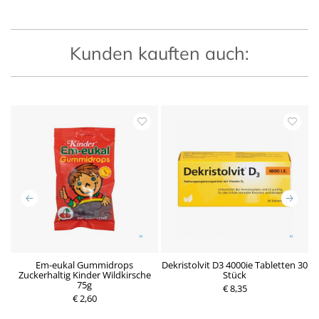
Kunden kauften auch:
n
Em-eukal Gummidrops
Dekristolvit D3 4000ie Tabletten 30
D
Zuckerhaltig Kinder Wildkirsche
Stück
75g
P
€ 8,35
P
€ 2,60
r
r
e
e
i
i