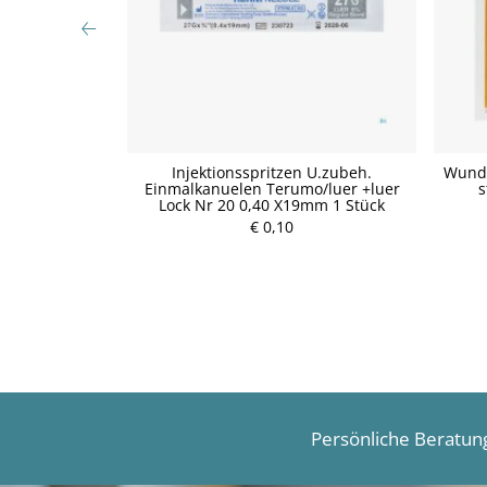
Vitamin Shot
Injektionsspritzen U.zubeh.
Wunda
 90g
Einmalkanuelen Terumo/luer +luer
s
Lock Nr 20 0,40 X19mm 1 Stück
P
€ 0,10
r
e
i
s
Persönliche Beratun