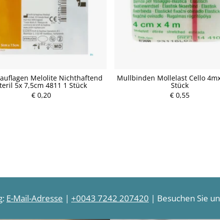
uflagen Melolite Nichthaftend
Mullbinden Mollelast Cello 4m
teril 5x 7,5cm 4811 1 Stück
Stück
€ 0,20
P
€ 0,55
P
r
r
e
e
i
i
s
s
g:
E-Mail-Adresse
|
+0043 7242 207420
| Besuchen Sie uns