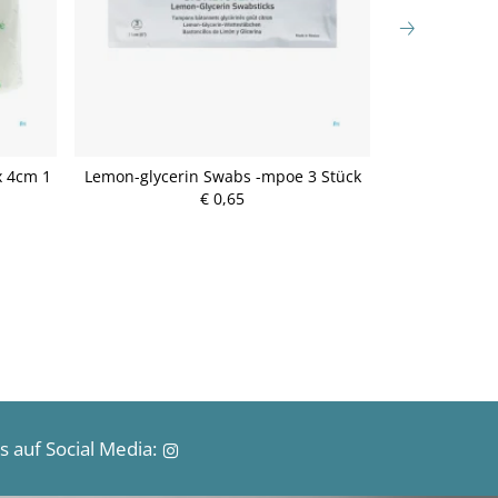
x 4cm 1
Lemon-glycerin Swabs -mpoe 3 Stück
Mullbinden Mo
€ 0,65
P
r
e
i
s
 auf Social Media: