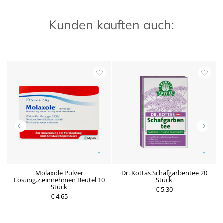
Kunden kauften auch:
Molaxole Pulver
Dr. Kottas Schafgarbentee 20
Lösung.z.einnehmen Beutel 10
Stück
Stück
P
€ 5,30
P
€ 4,65
r
r
e
e
i
i
s
s