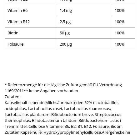
Vitamin B6
1,4 mg
100%
Vitamin B12
2,5 µg
100%
Biotin
50 µg
100%
Folsäure
200 µg
100%
* Referenzmenge für die tägliche Zufuhr gemäß EU-Verordnung
1169/2011** keine Angaben vorhanden
Zutaten:
Kapselinhalt: lebende Milchsäurebakterien 52% (Lactobacillus
acidophilus, Lactobacillus casei, Lactobacillus rhamnosus,
Lactobacillus plantarum, Bifidobacterium breve, Streptococcus
thermophilus, Bifidobacterium bifidum Bifidobacterium lactis )
Trennmittel: Cellulose Vitamine: B6, B2, B1, B12, Folsäure, Biotin.
Zutaten Kapselhülle: Hydroxypropylmethylcellulose.Allergene:keine