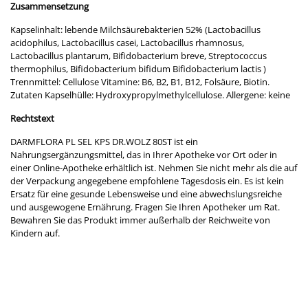
Zusammensetzung
Kapselinhalt: lebende Milchsäurebakterien 52% (Lactobacillus
acidophilus, Lactobacillus casei, Lactobacillus rhamnosus,
Lactobacillus plantarum, Bifidobacterium breve, Streptococcus
thermophilus, Bifidobacterium bifidum Bifidobacterium lactis )
Trennmittel: Cellulose Vitamine: B6, B2, B1, B12, Folsäure, Biotin.
Zutaten Kapselhülle: Hydroxypropylmethylcellulose. Allergene: keine
Rechtstext
DARMFLORA PL SEL KPS DR.WOLZ 80ST ist ein
Nahrungsergänzungsmittel, das in Ihrer Apotheke vor Ort oder in
einer Online-Apotheke erhältlich ist. Nehmen Sie nicht mehr als die auf
der Verpackung angegebene empfohlene Tagesdosis ein. Es ist kein
Ersatz für eine gesunde Lebensweise und eine abwechslungsreiche
und ausgewogene Ernährung. Fragen Sie Ihren Apotheker um Rat.
Bewahren Sie das Produkt immer außerhalb der Reichweite von
Kindern auf.