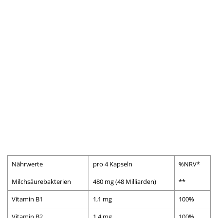
Nährwerte
pro 4 Kapseln
%NRV*
Milchsäurebakterien
480 mg (48 Milliarden)
**
Vitamin B1
1,1 mg
100%
Vitamin B2
1,4 mg
100%