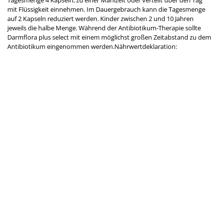
Tagesmenge 4 Kapseln, zu einer Mahlzeit oder verteilt über den Tag
mit Flüssigkeit einnehmen. Im Dauergebrauch kann die Tagesmenge
auf 2 Kapseln reduziert werden. Kinder zwischen 2 und 10 Jahren
jeweils die halbe Menge. Während der Antibiotikum-Therapie sollte
Darmflora plus select mit einem möglichst großen Zeitabstand zu dem
Antibiotikum eingenommen werden.Nährwertdeklaration: