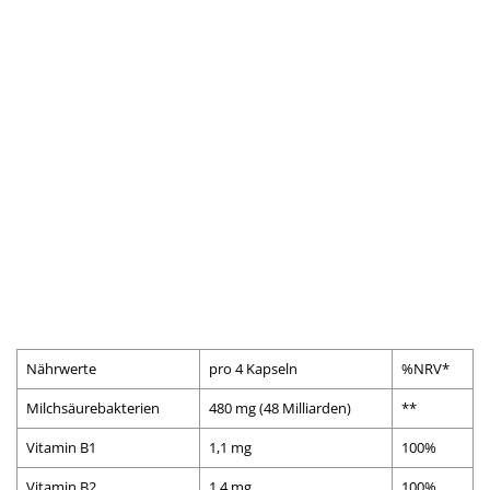
Nährwerte
pro 4 Kapseln
%NRV*
Milchsäurebakterien
480 mg (48 Milliarden)
**
Vitamin B1
1,1 mg
100%
Vitamin B2
1,4 mg
100%