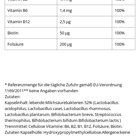
Vitamin B6
1,4 mg
100%
Vitamin B12
2,5 µg
100%
Biotin
50 µg
100%
Folsäure
200 µg
100%
* Referenzmenge für die tägliche Zufuhr gemäß EU-Verordnung
1169/2011** keine Angaben vorhanden
Zutaten:
Kapselinhalt: lebende Milchsäurebakterien 52% (Lactobacillus
acidophilus, Lactobacillus casei, Lactobacillus rhamnosus,
Lactobacillus plantarum, Bifidobacterium breve, Streptococcus
thermophilus, Bifidobacterium bifidum Bifidobacterium lactis )
Trennmittel: Cellulose Vitamine: B6, B2, B1, B12, Folsäure, Biotin.
Zutaten Kapselhülle: Hydroxypropylmethylcellulose.Allergene:keine