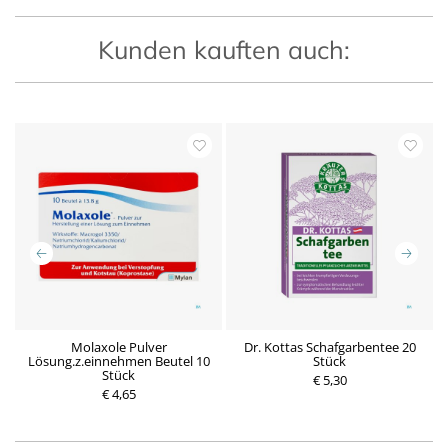
Kunden kauften auch:
Molaxole Pulver
Dr. Kottas Schafgarbentee 20
Lösung.z.einnehmen Beutel 10
Stück
Stück
P
€ 5,30
P
€ 4,65
r
r
e
e
i
i
s
s