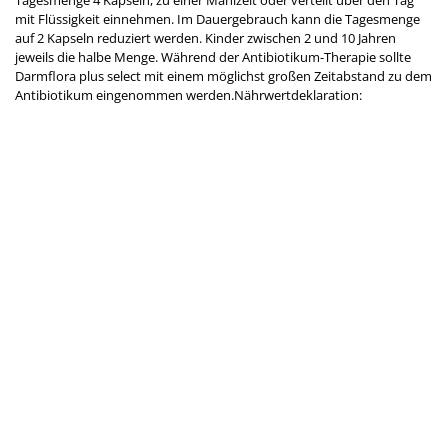
Tagesmenge 4 Kapseln, zu einer Mahlzeit oder verteilt über den Tag
mit Flüssigkeit einnehmen. Im Dauergebrauch kann die Tagesmenge
auf 2 Kapseln reduziert werden. Kinder zwischen 2 und 10 Jahren
jeweils die halbe Menge. Während der Antibiotikum-Therapie sollte
Darmflora plus select mit einem möglichst großen Zeitabstand zu dem
Antibiotikum eingenommen werden.Nährwertdeklaration: