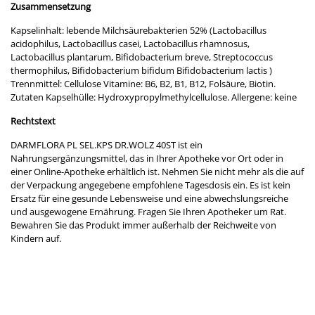
Zusammensetzung
Kapselinhalt: lebende Milchsäurebakterien 52% (Lactobacillus
acidophilus, Lactobacillus casei, Lactobacillus rhamnosus,
Lactobacillus plantarum, Bifidobacterium breve, Streptococcus
thermophilus, Bifidobacterium bifidum Bifidobacterium lactis )
Trennmittel: Cellulose Vitamine: B6, B2, B1, B12, Folsäure, Biotin.
Zutaten Kapselhülle: Hydroxypropylmethylcellulose. Allergene: keine
Rechtstext
DARMFLORA PL SEL.KPS DR.WOLZ 40ST ist ein
Nahrungsergänzungsmittel, das in Ihrer Apotheke vor Ort oder in
einer Online-Apotheke erhältlich ist. Nehmen Sie nicht mehr als die auf
der Verpackung angegebene empfohlene Tagesdosis ein. Es ist kein
Ersatz für eine gesunde Lebensweise und eine abwechslungsreiche
und ausgewogene Ernährung. Fragen Sie Ihren Apotheker um Rat.
Bewahren Sie das Produkt immer außerhalb der Reichweite von
Kindern auf.