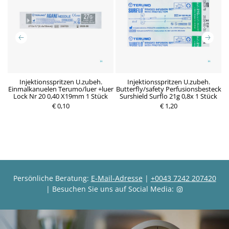
Injektionsspritzen U.zubeh.
Injektionsspritzen U.zubeh.
Einmalkanuelen Terumo/luer +luer
Butterfly/safety Perfusionsbesteck
Lock Nr 20 0,40 X19mm 1 Stück
Surshield Surflo 21g 0,8x 1 Stück
€ 0,10
P
€ 1,20
P
r
r
e
e
i
i
s
s
Persönliche Beratung:
E-Mail-Adresse
|
+0043 7242 207420
| Besuchen Sie uns auf Social Media: