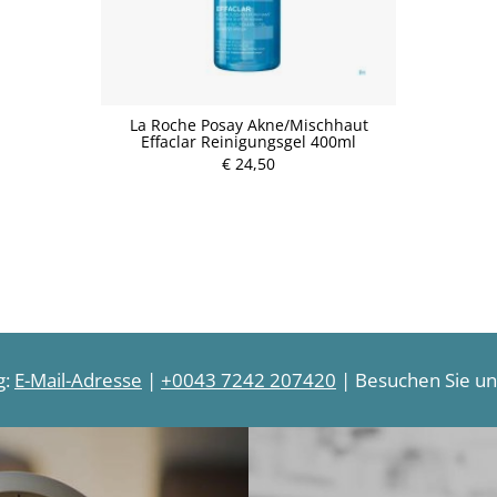
La Roche Posay Akne/Mischhaut
Effaclar Reinigungsgel 400ml
€ 24,50
g:
E-Mail-Adresse
|
+0043 7242 207420
| Besuchen Sie uns