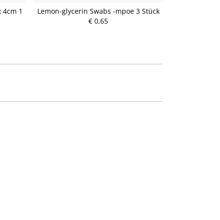
x 4cm 1
Lemon-glycerin Swabs -mpoe 3 Stück
Mullbinden Mo
€ 0,65
P
r
e
i
s