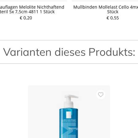
uflagen Melolite Nichthaftend
Mullbinden Mollelast Cello 4m
teril 5x 7,5cm 4811 1 Stück
Stück
€ 0,20
P
€ 0,55
P
r
r
e
e
i
i
s
s
Varianten dieses Produkts: