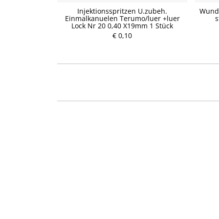
Vitamin Shot
Injektionsspritzen U.zubeh.
Wunda
 90g
Einmalkanuelen Terumo/luer +luer
s
Lock Nr 20 0,40 X19mm 1 Stück
P
€ 0,10
r
e
i
s