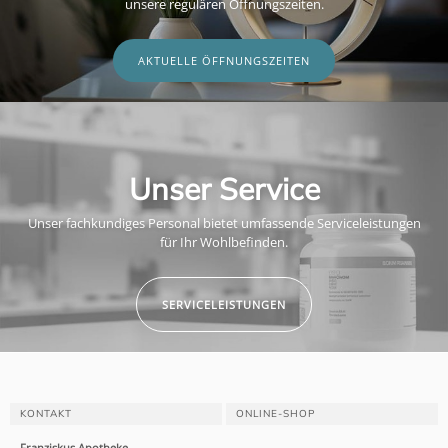
unsere regulären Öffnungszeiten.
AKTUELLE ÖFFNUNGSZEITEN
Unser Service
Unser fachkundiges Personal bietet umfassende Serviceleistungen
für Ihr Wohlbefinden.
SERVICELEISTUNGEN
KONTAKT
ONLINE-SHOP
Franziskus Apotheke