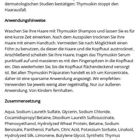
dermatologischen Studien bestätigen: Thymuskin stoppt den
Haarausfall.
Anwendungshinweise
Waschen Sie Ihre Haare mit Thymuskin Shampoo und lassen Sie es für
eine kurze Zeit einwirken. Nach dem Ausspülen trocknen Sie Ihre
Haare mit einem Handtuch. Vermeiden Sie nach Möglichkeit einen
Föhn zu benutzen, da dieser die Haare und die Kopfhaut austrocknet.
Anschließend scheiteln Sie Ihre Haare, tragen das Thymuskin Serum
punktuell auf und massieren es mit den Fingerspitzen in die Kopfhaut
ein. Dies wiederholen Sie, bis die Kopfhaut flächendeckend versorgt
ist. Bei allen Thymuskin Präparaten handelt es ich um Konzentrate,
daher ist eine sparsame Anwendung angezeigt. Wir empfehlen:
Verwenden Sie jeweils wenig aber regelmäßig. Nur zur äußeren
Anwendung. Von Kindern fernhalten.
Zusammensetzung
Aqua, Sodium Laureth Sulfate, Glycerin, Sodium Chloride,
Cocamidopropyl Betaine, Disodium Laureth Sulfosuccinate,
Phenoxyethanol, Hydrolyzed Wheat Protein, Betaine, Sodium
Benzoate, Panthenol, Parfum, Citric Acid, Potassium Sorbate, Linalool,
Hydrolyzed Silk, Limonene, Butylene Glycol, Synthetic Thymus