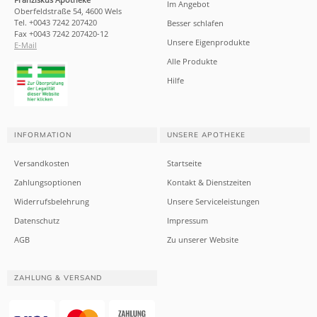
Im Angebot
Oberfeldstraße 54, 4600 Wels
Tel. +0043 7242 207420
Besser schlafen
Fax +0043 7242 207420-12
Unsere Eigenprodukte
E-Mail
Alle Produkte
Hilfe
INFORMATION
UNSERE APOTHEKE
Versandkosten
Startseite
Zahlungsoptionen
Kontakt & Dienstzeiten
Widerrufsbelehrung
Unsere Serviceleistungen
Datenschutz
Impressum
AGB
Zu unserer Website
ZAHLUNG & VERSAND