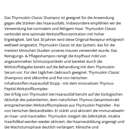
Das Thymuskin Classic Shampoo ist geeignet für die Anwendung
gegen alle Stärken des Haarausfalls. Insbesondere empfehlen wir die
Verwendung bei normalem und fettigem Haar. Thymuskin Classic
verbindet eine optimale Wirkstoffkonzentration mit hoher
Ergiebigkeit. Seit fast 30 Jahren wird diese Original-Rezeptur erfolgreich
weltweit eingesetzt. Thymuskin Classic ist das System, das für die
meisten klinischen Studien unseres Hauses verwendet wurde. Das
Reinigungs- & Pflegeshampoo reinigt die Kopfhaut mild von
angesammelten Schmutzpartikeln und bereitet durch die
Wirkstoffabgabe bereits auf die Behandlung mit dem Thymuskin
Serum vor. Für den täglichen Gebrauch geeignet. Thymuskin Classic
Shampoos sind silikonfrei und frei von tierischen
Inhaltsstoffen.Haarausfall Stopp - mit dem innovativen Thymus-
Peptid-Wirkstoffkomplex:
Der Erfolg von Thymuskin bei Haarausfall beruht auf der biologischen
Aktivität des patentierten, dem natürlichen Thymus-Gesamtextrakt
entsprechenden Wirkstoffkomplexes aus Thymuskin Peptiden - frei
von tierischen Bestandteilen. Er stärkt und aktiviert die Immunabwehr
an Haar- und Hautzellen. Thymuskin steigert die Zellvitalität, intakte
Haarfollikel werden wieder aktiviert, die Haarneubildung angeregt und
die Wachstumsphase deutlich verlängert. Klinische und