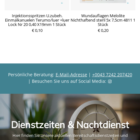
n
Injektionsspritzen U.zubeh.
Wundauflagen Melolite
Einmalkanuelen Terumo/luer +luer
Nichthaftend steril 5x 7,5cm 4811 1
Lock Nr 20 0,40 X19mm 1 Stück
Stück
P
€ 0,10
P
€ 0,20
r
r
e
e
i
i
s
s
Persönliche Beratung:
E-Mail-Adresse
|
+0043 7242 207420
| Besuchen Sie uns auf Social Media:
Dienstzeiten & Nachtdienst
Hier finden Sie unsere aktuellen Bereitschaftsdienstzeiten und