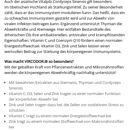
Auch der asiatische Vitalpilz Cordyceps Sinensis gilt besonders
im tibetischen Hochland als Stärkungsmittel. Zu seiner Besonderheit
zählt, dass er das Immunsystem modulieren kann. Das heißt, dass ein
zu schwaches Immunsystem gestärkt wird und zur Abwehr von
viralen Infekten beitragen kann. Ergänzend unterstützt Thymian die
Abwehrkräfte und Atemwege. Hier entfalten Bestandteile des
ätherischen Öls ihre antibakteriellen, antiviralen und krampflösenden
Eigenschaften. Vitamin C und Coenzym Q10 fördern einen normalen
Energiestoffwechsel. Vitamin D3, Zink und Selen leisten einen
wertvollen Beitrag zur Stärkung des körpereigenen Immunsystems.
Was macht VIRCODOR.® so besonders?
Mit der geballten Kraft von Pflanzenextrakten und Mikronährstoffen
werden die körpereigenen Abwehrkräftig nachhaltig unterstützt!
Mit bewährten Extrakten aus Sternanis, Thymian und Cordyceps
Sinensis
Vitamin C, D3, Selen und Zink tragen zu einer normalen Funktion
der körperlichen Abwehr bei
Zink und Selen tragen dazu bei, die Zellen vor oxidativem Stress zu
schützen
Vitamin C trägt zu einem normalen Energiestoffwechsel bei
Zink trägt zu einem normalen Stoffwechsel von Makronährstoffen
bei