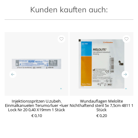
Kunden kauften auch:
n
Injektionsspritzen U.zubeh.
Wundauflagen Melolite
Einmalkanuelen Terumo/luer +luer
Nichthaftend steril 5x 7,5cm 4811 1
Lock Nr 20 0,40 X19mm 1 Stück
Stück
P
€ 0,10
P
€ 0,20
r
r
e
e
i
i
s
s