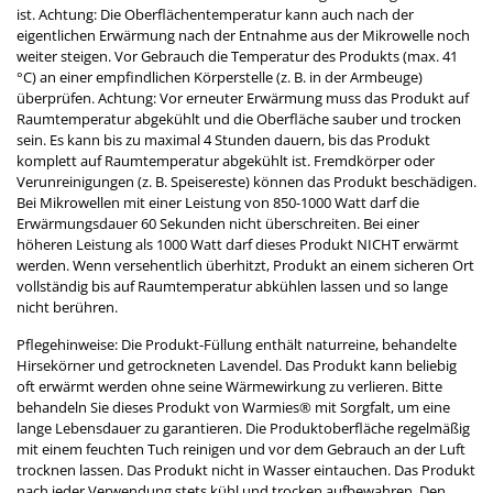
ist. Achtung: Die Oberflächentemperatur kann auch nach der
eigentlichen Erwärmung nach der Entnahme aus der Mikrowelle noch
weiter steigen. Vor Gebrauch die Temperatur des Produkts (max. 41
°C) an einer empfindlichen Körperstelle (z. B. in der Armbeuge)
überprüfen. Achtung: Vor erneuter Erwärmung muss das Produkt auf
Raumtemperatur abgekühlt und die Oberfläche sauber und trocken
sein. Es kann bis zu maximal 4 Stunden dauern, bis das Produkt
komplett auf Raumtemperatur abgekühlt ist. Fremdkörper oder
Verunreinigungen (z. B. Speisereste) können das Produkt beschädigen.
Bei Mikrowellen mit einer Leistung von 850-1000 Watt darf die
Erwärmungsdauer 60 Sekunden nicht überschreiten. Bei einer
höheren Leistung als 1000 Watt darf dieses Produkt NICHT erwärmt
werden. Wenn versehentlich überhitzt, Produkt an einem sicheren Ort
vollständig bis auf Raumtemperatur abkühlen lassen und so lange
nicht berühren.
Pflegehinweise: Die Produkt-Füllung enthält naturreine, behandelte
Hirsekörner und getrockneten Lavendel. Das Produkt kann beliebig
oft erwärmt werden ohne seine Wärmewirkung zu verlieren. Bitte
behandeln Sie dieses Produkt von Warmies® mit Sorgfalt, um eine
lange Lebensdauer zu garantieren. Die Produktoberfläche regelmäßig
mit einem feuchten Tuch reinigen und vor dem Gebrauch an der Luft
trocknen lassen. Das Produkt nicht in Wasser eintauchen. Das Produkt
nach jeder Verwendung stets kühl und trocken aufbewahren. Den