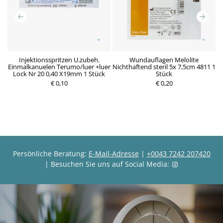
n
Injektionsspritzen U.zubeh.
Wundauflagen Melolite
Einmalkanuelen Terumo/luer +luer
Nichthaftend steril 5x 7,5cm 4811 1
Lock Nr 20 0,40 X19mm 1 Stück
Stück
P
€ 0,10
P
€ 0,20
r
r
e
e
i
i
s
s
Persönliche Beratung:
E-Mail-Adresse
|
+0043 7242 207420
| Besuchen Sie uns auf Social Media: